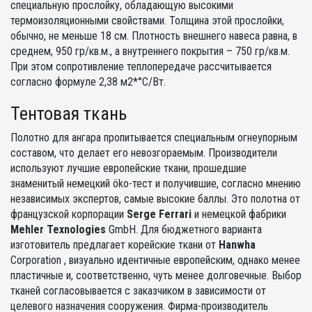
специальную прослойку, обладающую высокими
термоизоляционными свойствами. Толщина этой прослойки,
обычно, не меньше 18 см. Плотность внешнего навеса равна, в
среднем, 950 гр/кв.м., а внутреннего покрытия – 750 гр/кв.м.
При этом сопротивление теплопередаче рассчитывается
согласно формуле 2,38 м2*°С/Вт.
Тентовая ткань
Полотно для ангара пропитывается специальным огнеупорным
составом, что делает его невозгораемым. Производители
используют лучшие европейские ткани, прошедшие
знаменитый немецкий öko-тест и получившие, согласно мнению
независимых экспертов, самые высокие баллы. Это полотна от
французской корпорации
Serge Ferrari
и немецкой фабрики
Mehler Texnologies
GmbH. Для бюджетного варианта
изготовитель предлагает корейские ткани от
Hanwha
Corporation , визуально идентичные европейским, однако менее
пластичные и, соответственно, чуть менее долговечные. Выбор
тканей согласовывается с заказчиком в зависимости от
целевого назначения сооружения. Фирма-производитель