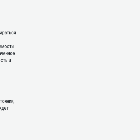
тараться
симости
аченное
сть и
тоянии,
удет