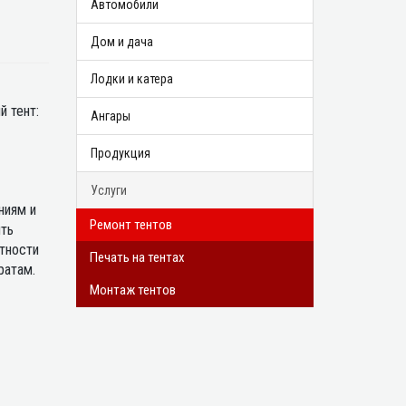
Автомобили
Дом и дача
Лодки и катера
й тент:
Ангары
Продукция
Услуги
ниям и
Ремонт тентов
ить
тности
Печать на тентах
ратам.
Монтаж тентов