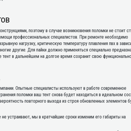
тов
нструкциями, поэтому в случае возникновения поломки не стоит с
 помощи профессиональных специалистов. При ремонте необходимо
азрывную нагрузку, критическую температуру плавления пвх в зави
 многие другие. Для пайки должно применяться специально предназн
ае тент в дальнейшем на долгое время сохранит свою функционально
а
омпании. Опытные специалисты используют в работе современное
ранения поломки ваш тент снова будет находиться в идеальном сос
 вероятность повторного выхода из строя обновленных элементов б
 не устраивают, мы в кратчайшие сроки изменим его габариты на