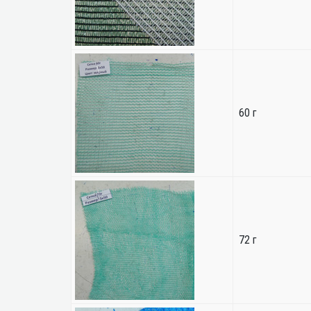
60 г
72 г