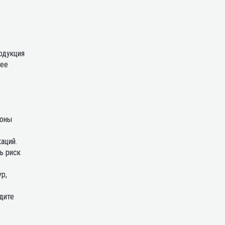
одукция
нее
лоны
аций.
ь риск
р,
дите