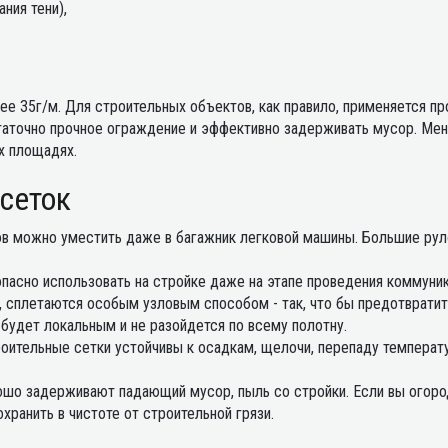
ания тени),
ее 35г/м. Для строительных объектов, как правило, применяется пр
статочно прочное ограждение и эффективно задерживать мусор. Ме
х площадях.
сеток
нов можно уместить даже в багажник легковой машины. Большие ру
опасно использовать на стройке даже на этапе проведения коммуник
, сплетаются особым узловым способом - так, что бы предотвратит
будет локальным и не разойдется по всему полотну.
роительные сетки устойчивы к осадкам, щелочи, перепаду температу
ошо задерживают падающий мусор, пыль со стройки. Если вы огоро
хранить в чистоте от строительной грязи.