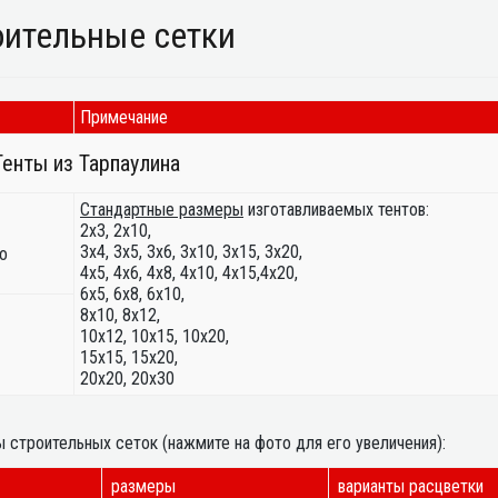
оительные сетки
Примечание
Тенты из Тарпаулина
Стандартные размеры
изготавливаемых тентов:
2х3, 2х10,
3х4, 3х5, 3х6, 3х10, 3х15, 3х20,
о
4х5, 4х6, 4х8, 4х10, 4х15,4х20,
6х5, 6х8, 6х10,
8х10, 8х12,
10х12, 10х15, 10х20,
15х15, 15х20,
20х20, 20х30
 строительных сеток (нажмите на фото для его увеличения):
размеры
варианты расцветки