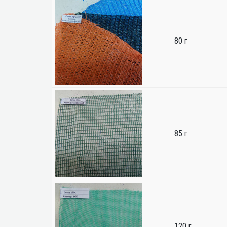
80 г
85 г
120 г