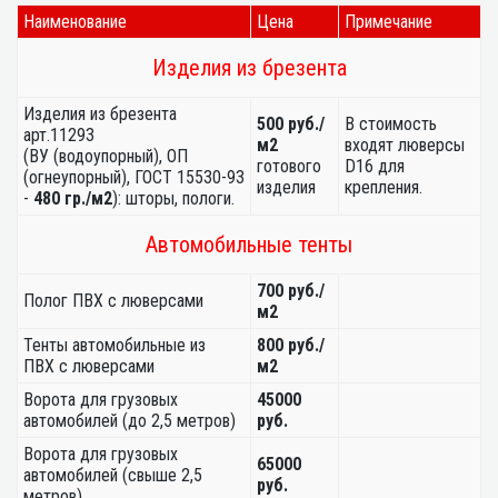
Наименование
Цена
Примечание
Изделия из брезента
Изделия из брезента
500 руб./
В стоимость
арт.11293
м2
входят люверсы
(ВУ (водоупорный), ОП
готового
D16 для
(огнеупорный), ГОСТ 15530-93
изделия
крепления.
-
480 гр./м2
): шторы, пологи.
Автомобильные тенты
700 руб./
Полог ПВХ с люверсами
м2
Тенты автомобильные из
800 руб./
ПВХ с люверсами
м2
Ворота для грузовых
45000
автомобилей (до 2,5 метров)
руб.
Ворота для грузовых
65000
автомобилей (свыше 2,5
руб.
метров)